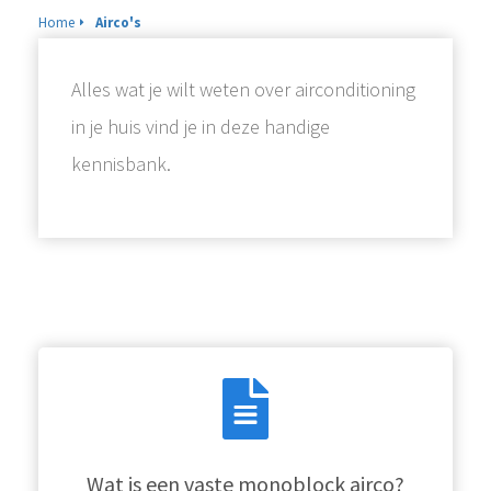
s kan de
Home
Airco's
e niet
oneren.
Alles wat je wilt weten over airconditioning
ieken
in je huis vind je in deze handige
ische
kennisbank.
s worden
kt om
em
tie te
elen over
drag van
zoeker op
site.
ing
ingcookies
 gebruikt
Wat is een vaste monoblock airco?
oekers te