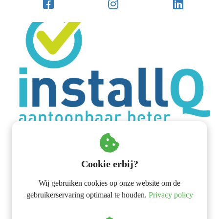
Contact opnemen:
Cookie erbij?
Van der Veen ZON
Wij gebruiken cookies op onze website om de
gebruikerservaring optimaal te houden.
Privacy policy
Einsteinweg 35
8912 AP
Leeuwarden