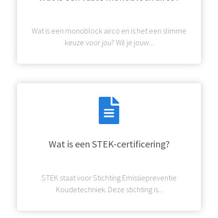
 op de
e. Hierdoor
Wat is een monoblock airco en is het een slimme
 website-
keuze voor jou? Wil je jouw...
ren
nte
enties
gebaseerd
 gedrag van
ezoeker.
uren
Wat is een STEK-certificering?
STEK staat voor Stichting Emissiepreventie
Koudetechniek. Deze stichting is...